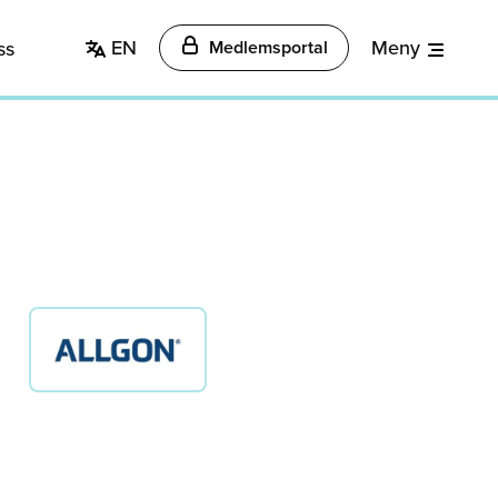
EN
Meny
ss
Medlemsportal