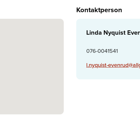
Kontaktperson
Linda Nyquist Eve
076-0041541
l.nyquist-evenrud@al