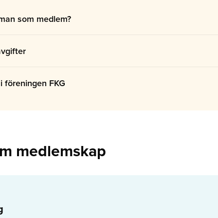
 man som medlem?
vgifter
i föreningen FKG
om medlemskap
g