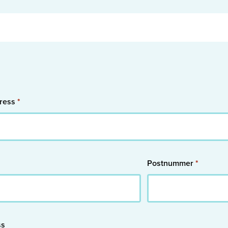
ing och Utveckling
drar
ng
rtiklar
ningar
ationer
ress
*
r
igt
Postnummer
*
or
ch Råmaterial
Producerande Kemi
teknik
ss