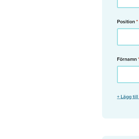
Position
*
Förnamn
+ Lägg til