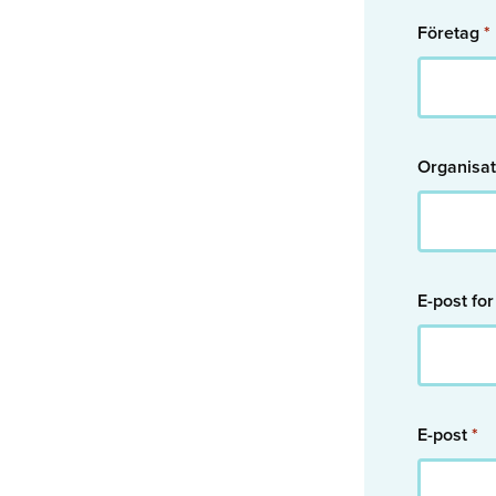
Företag
*
Organisa
E-post fo
E-post
*