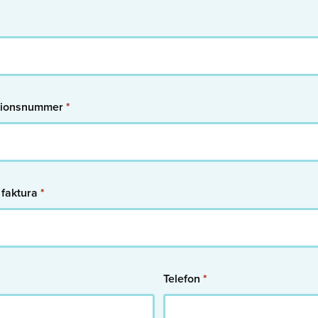
tionsnummer
*
r faktura
*
Telefon
*