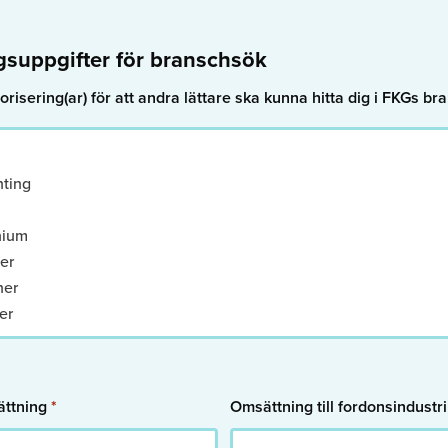
gsuppgifter för branschsök
orisering(ar) för att andra lättare ska kunna hitta dig i FKGs br
nting
nium
er
ner
er
tning
ningar
ing o Rektrytering
ättning
*
Omsättning till fordonsindustr
läckningssystem