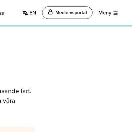
EN
Meny
ss
Medlemsportal
rasande fart.
h våra