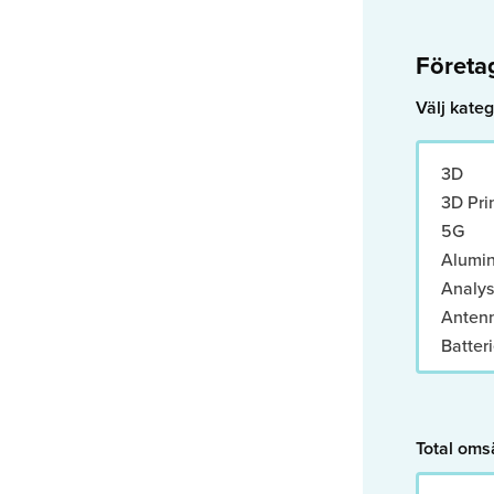
Företa
Välj kateg
3D
3D Pri
5G
Alumi
Analys
Anten
Batteri
Bearbe
Belägg
Bemann
Total oms
Brand
Brands