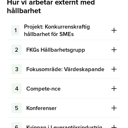
Hur vi arbetar externt med
hållbarhet
Projekt: Konkurrenskraftig
1
hållbarhet för SMEs
2
FKGs Hållbarhetsgrupp
3
Fokusområde: Värdeskapande
4
Compete-nce
5
Konferenser
6
Kvinnan i Leverantörsindustrin